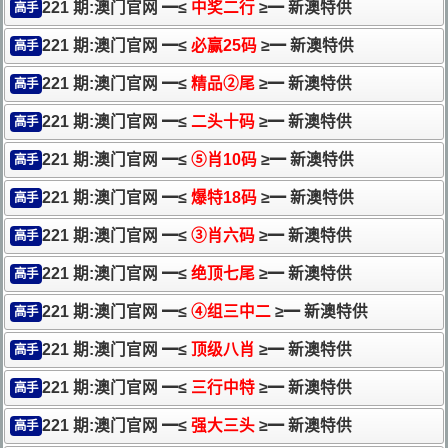
221 期:澳门官网 ━≤
中奖二行
≥━ 新澳特供
高手
221 期:澳门官网 ━≤
必赢25码
≥━ 新澳特供
高手
221 期:澳门官网 ━≤
精品②尾
≥━ 新澳特供
高手
221 期:澳门官网 ━≤
二头十码
≥━ 新澳特供
高手
221 期:澳门官网 ━≤
⑤肖10码
≥━ 新澳特供
高手
221 期:澳门官网 ━≤
爆特18码
≥━ 新澳特供
高手
221 期:澳门官网 ━≤
③肖六码
≥━ 新澳特供
高手
221 期:澳门官网 ━≤
绝顶七尾
≥━ 新澳特供
高手
221 期:澳门官网 ━≤
④组三中二
≥━ 新澳特供
高手
221 期:澳门官网 ━≤
顶级八肖
≥━ 新澳特供
高手
221 期:澳门官网 ━≤
三行中特
≥━ 新澳特供
高手
221 期:澳门官网 ━≤
强大三头
≥━ 新澳特供
高手