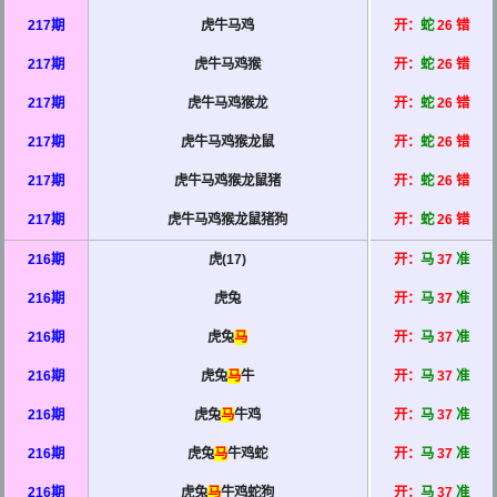
217期
虎牛马鸡
开：
蛇
26
错
217期
虎牛马鸡猴
开：
蛇
26
错
217期
虎牛马鸡猴龙
开：
蛇
26
错
217期
虎牛马鸡猴龙鼠
开：
蛇
26
错
217期
虎牛马鸡猴龙鼠猪
开：
蛇
26
错
217期
虎牛马鸡猴龙鼠猪狗
开：
蛇
26
错
216期
虎(17)
开：
马
37
准
216期
虎兔
开：
马
37
准
216期
虎兔
马
开：
马
37
准
216期
虎兔
马
牛
开：
马
37
准
216期
虎兔
马
牛鸡
开：
马
37
准
216期
虎兔
马
牛鸡蛇
开：
马
37
准
216期
虎兔
马
牛鸡蛇狗
开：
马
37
准