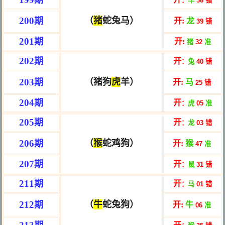
：
羊
36
错
200期
（
猪
蛇兔马）
开:
龙
39
错
201期
开:
猪
32
准
202期
开
：
兔
40
错
203期
（猪狗
虎
羊）
开:
马
25
错
204期
开
：
虎
05
准
205期
开
：
龙
03
错
206期
（
猴
蛇鸡狗）
开:
猴
47
准
207期
开
：
鼠
31
错
211期
开
：
马
01 错
212期
（
牛
蛇
兔
狗）
开:
牛
06
准