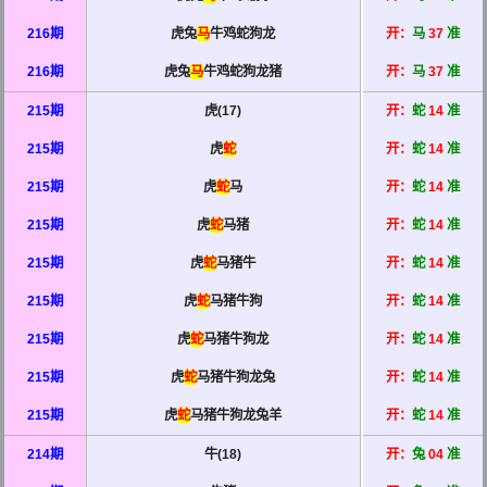
216期
虎兔
马
牛鸡蛇狗龙
开：
马
37
准
216期
虎兔
马
牛鸡蛇狗龙猪
开：
马
37
准
215期
虎(17)
开：
蛇
14
准
215期
虎
蛇
开：
蛇
14
准
215期
虎
蛇
马
开：
蛇
14
准
215期
虎
蛇
马猪
开：
蛇
14
准
215期
虎
蛇
马猪牛
开：
蛇
14
准
215期
虎
蛇
马猪牛狗
开：
蛇
14
准
215期
虎
蛇
马猪牛狗龙
开：
蛇
14
准
215期
虎
蛇
马猪牛狗龙兔
开：
蛇
14
准
215期
虎
蛇
马猪牛狗龙兔羊
开：
蛇
14
准
214期
牛(18)
开：
兔
04
准