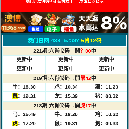
澳门六合神算3肖 猛料连中
点击立即获取
澳门官网-43315.com
6肖12码
221期:六肖⑿码→開
？00
中
更新中
更新中
更新中
更新中
更新中
更新中
219期:六肖⑿码→開
鼠43
中
牛：18.30
鸡：10.34
猴：11.23
鼠
：19.31
龙：15.39
猪：08.32
218期:六肖⑿码→開
虎17
中
马：25.49
牛：18.30
鸡：10.22
虎
：17.29
鼠：19.31
狗：09.33