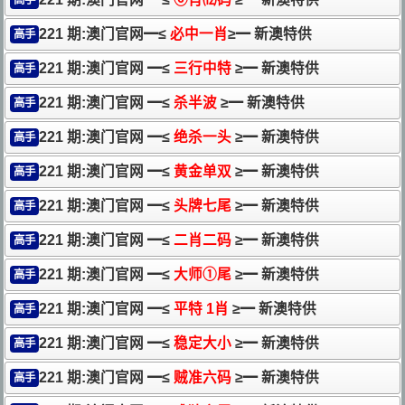
高手
221 期:澳门官网━≤
必中一肖
≥━ 新澳特供
高手
221 期:澳门官网 ━≤
三行中特
≥━ 新澳特供
高手
221 期:澳门官网 ━≤
杀半波
≥━ 新澳特供
高手
221 期:澳门官网 ━≤
绝杀一头
≥━ 新澳特供
高手
221 期:澳门官网 ━≤
黄金单双
≥━ 新澳特供
高手
221 期:澳门官网 ━≤
头牌七尾
≥━ 新澳特供
高手
221 期:澳门官网 ━≤
二肖二码
≥━ 新澳特供
高手
221 期:澳门官网 ━≤
大师①尾
≥━ 新澳特供
高手
221 期:澳门官网 ━≤
平特 1肖
≥━ 新澳特供
高手
221 期:澳门官网 ━≤
稳定大小
≥━ 新澳特供
高手
221 期:澳门官网 ━≤
贼准六码
≥━ 新澳特供
高手