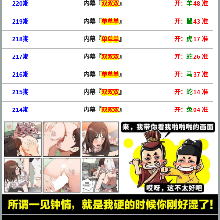
220期
内幕『
双
双
双
』
开：
羊
48
准
219期
内幕『
单
单
单
』
开：
鼠
43
准
218期
内幕『
单
单
单
』
开：
虎
17
准
217期
内幕『
双
双
双
』
开：
蛇
26
准
216期
内幕『
单
单
单
』
开：
马
37
准
215期
内幕『
双
双
双
』
开：
蛇
14
准
214期
内幕『
双
双
双
』
开：
兔
04
准