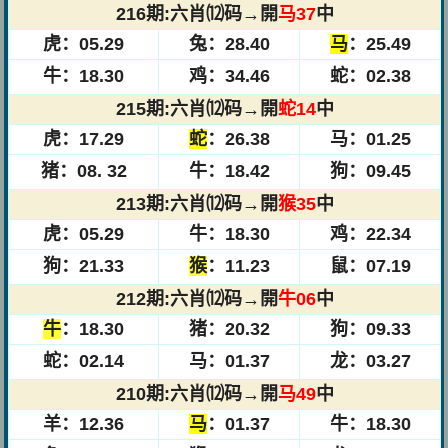
216期:六肖⑿码→開
马
37
中
虎：05.29
兔：28.40
马
：25.49
牛：18.30
鸡：34.46
蛇：02.38
215期:六肖⑿码→開
蛇14
中
虎：17.29
蛇
：26.38
马：01.25
猪：08. 32
牛：18.42
狗：09.45
213期:六肖⑿码→開
猴35
中
虎：05.29
牛：18.30
鸡：22.34
狗：21.33
猴
：11.23
鼠：07.19
212期:六肖⑿码→開
牛06
中
牛
：18.30
猪：20.32
狗：09.33
蛇：02.14
马：01.37
龙：03.27
210期:六肖⑿码→開
马49
中
羊：12.36
马
：01.37
牛：18.30