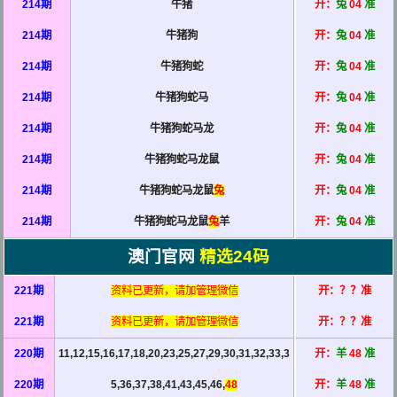
214期
牛猪
开：
兔
04
准
214期
牛猪狗
开：
兔
04
准
214期
牛猪狗蛇
开：
兔
04
准
214期
牛猪狗蛇马
开：
兔
04
准
214期
牛猪狗蛇马龙
开：
兔
04
准
214期
牛猪狗蛇马龙鼠
开：
兔
04
准
214期
牛猪狗蛇马龙鼠
兔
开：
兔
04
准
214期
牛猪狗蛇马龙鼠
兔
羊
开：
兔
04
准
澳门官网
精选24码
221期
资料已更新，请加管理微信
开：？？准
221期
资料已更新，请加管理微信
开：？？准
220期
11,12,15,16,17,18,20,23,25,27,29,30,31,32,33,3
开：
羊
48
准
220期
5,36,37,38,41,43,45,46,
48
开：
羊
48
准