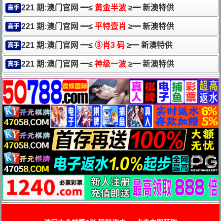
221 期:澳门官网 ━≤
黄金半波
≥━ 新澳特供
高手
221 期:澳门官网 ━≤
平特壹肖
≥━ 新澳特供
高手
221 期:澳门官网 ━≤
③肖3 码
≥━ 新澳特供
高手
221 期:澳门官网 ━≤
神级一波
≥━ 新澳特供
高手