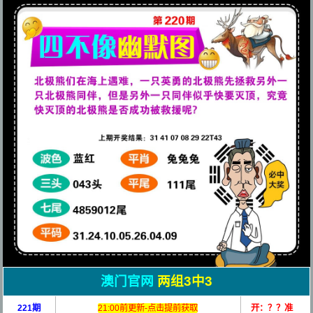
澳门官网
两组3中3
221期
21:00前更新-点击提前获取
开：？？准