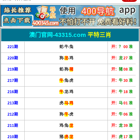
澳门官网-43315.com
平特三肖
221期
蛇-牛-兔
开：
？
00
准
220期
狗-
龙
-鸡
开：
龙
27
准
219期
蛇-狗-
猪
开：
猪
08
准
217期
牛
-兔-虎
开：
牛
30
准
216期
牛
-龙-鸡
开：
牛
18
准
213期
虎-
马
-
鸡
开：
马
01
准
212期
狗-
牛
-虎
开：
牛
06
准
211期
鸡-兔-
龙
开：
龙
39
准
210期
猪-
虎
-
龙
开：
虎
17
准