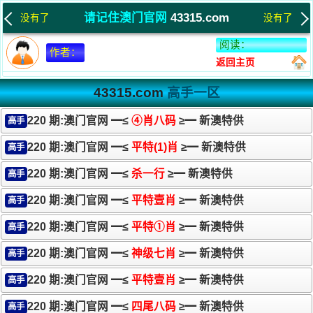
请记住澳门官网
43315.com
没有了
没有了
阅读：
作者：
返回主页
43315.com
高手一区
220 期:澳门官网 ━≤
④肖八码
≥━ 新澳特供
高手
220 期:澳门官网 ━≤
平特(1)肖
≥━ 新澳特供
高手
220 期:澳门官网 ━≤
杀一行
≥━ 新澳特供
高手
220 期:澳门官网 ━≤
平特壹肖
≥━ 新澳特供
高手
220 期:澳门官网 ━≤
平特①肖
≥━ 新澳特供
高手
220 期:澳门官网 ━≤
神级七肖
≥━ 新澳特供
高手
220 期:澳门官网 ━≤
平特壹肖
≥━ 新澳特供
高手
220 期:澳门官网 ━≤
四尾八码
≥━ 新澳特供
高手