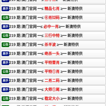
219 期:澳门官网 ━≤
精品七肖
≥━ 新澳特供
高手
219 期:澳门官网 ━≤
⑥肖⑿码
≥━ 新澳特供
公告
219 期:澳门官网━≤
必中一肖
≥━ 新澳特供
高手
219 期:澳门官网 ━≤
三行中特
≥━ 新澳特供
公告
219 期:澳门官网 ━≤
杀半波
≥━ 新澳特供
公告
219 期:澳门官网 ━≤
绝杀一头
≥━ 新澳特供
高手
219 期:澳门官网 ━≤
平特壹肖
≥━ 新澳特供
高手
219 期:澳门官网 ━≤
平特①肖
≥━ 新澳特供
公告
219 期:澳门官网 ━≤
二肖二码
≥━ 新澳特供
高手
219 期:澳门官网 ━≤
大师①尾
≥━ 新澳特供
高手
219 期:澳门官网 ━≤
稳定大小
≥━ 新澳特供
公告