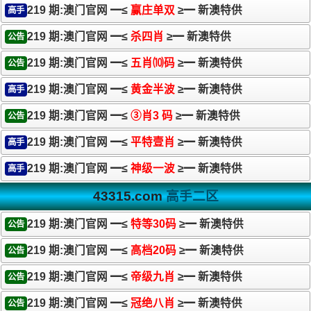
219 期:澳门官网 ━≤
赢庄单双
≥━ 新澳特供
高手
219 期:澳门官网 ━≤
杀四肖
≥━ 新澳特供
公告
219 期:澳门官网 ━≤
五肖⑽码
≥━ 新澳特供
公告
219 期:澳门官网 ━≤
黄金半波
≥━ 新澳特供
高手
219 期:澳门官网 ━≤
③肖3 码
≥━ 新澳特供
公告
219 期:澳门官网 ━≤
平特壹肖
≥━ 新澳特供
高手
219 期:澳门官网 ━≤
神级一波
≥━ 新澳特供
高手
43315.com
高手二区
219 期:澳门官网 ━≤
特等30码
≥━ 新澳特供
公告
219 期:澳门官网 ━≤
高档20码
≥━ 新澳特供
公告
219 期:澳门官网 ━≤
帝级九肖
≥━ 新澳特供
公告
219 期:澳门官网 ━≤
冠绝八肖
≥━ 新澳特供
公告