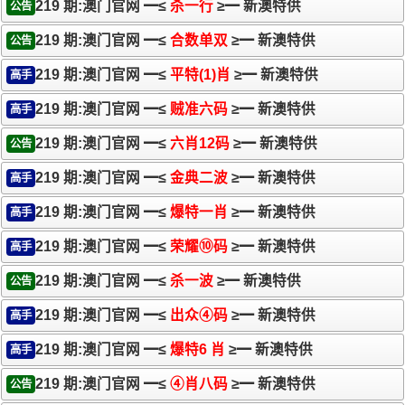
219 期:澳门官网 ━≤
杀一行
≥━ 新澳特供
公告
219 期:澳门官网 ━≤
合数单双
≥━ 新澳特供
公告
219 期:澳门官网 ━≤
平特(1)肖
≥━ 新澳特供
高手
219 期:澳门官网 ━≤
贼准六码
≥━ 新澳特供
高手
219 期:澳门官网 ━≤
六肖12码
≥━ 新澳特供
公告
219 期:澳门官网 ━≤
金典二波
≥━ 新澳特供
高手
219 期:澳门官网 ━≤
爆特一肖
≥━ 新澳特供
高手
219 期:澳门官网 ━≤
荣耀⑩码
≥━ 新澳特供
高手
219 期:澳门官网 ━≤
杀一波
≥━ 新澳特供
公告
219 期:澳门官网 ━≤
出众④码
≥━ 新澳特供
高手
219 期:澳门官网 ━≤
爆特6 肖
≥━ 新澳特供
高手
219 期:澳门官网 ━≤
④肖八码
≥━ 新澳特供
公告