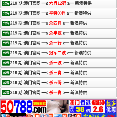
219 期:澳门官网 ━≤
六肖12码
≥━ 新澳特供
公告
219 期:澳门官网 ━≤
平特①肖
≥━ 新澳特供
公告
219 期:澳门官网 ━≤
杀四肖
≥━ 新澳特供
公告
219 期:澳门官网 ━≤
杀半波
≥━ 新澳特供
公告
219 期:澳门官网 ━≤
杀一行
≥━ 新澳特供
公告
219 期:澳门官网 ━≤
冠军二波
≥━ 新澳特供
公告
219 期:澳门官网 ━≤
杀一波
≥━ 新澳特供
公告
219 期:澳门官网 ━≤
杀三肖
≥━ 新澳特供
公告
219 期:澳门官网 ━≤
杀五码
≥━ 新澳特供
公告
219 期:澳门官网 ━≤
杀一肖
≥━ 新澳特供
公告