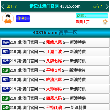
请记住澳门官网
43315.com
没有了
没有了
阅读：
作者：
返回主页
43315.com
高手一区
219 期:澳门官网 ━≤
秘籍八尾
≥━ 新澳特供
高手
219 期:澳门官网 ━≤
江湖半波
≥━ 新澳特供
高手
219 期:澳门官网 ━≤
头牌七尾
≥━ 新澳特供
高手
219 期:澳门官网 ━≤
平特 1肖
≥━ 新澳特供
公告
219 期:澳门官网 ━≤
唯独六尾
≥━ 新澳特供
高手
219 期:澳门官网 ━≤
大师⑨码
≥━ 新澳特供
高手
219 期:澳门官网 ━≤
四尾八码
≥━ 新澳特供
公告
219 期:澳门官网 ━≤
平特(1)肖
≥━ 新澳特供
公告