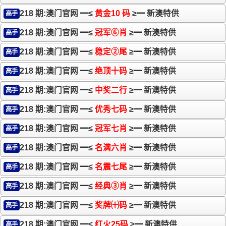
218 期:澳门官网 ━≤
黄金10 码
≥━ 新澳特供
高手
218 期:澳门官网 ━≤
冠军⑥肖
≥━ 新澳特供
高手
218 期:澳门官网 ━≤
稳定②尾
≥━ 新澳特供
高手
218 期:澳门官网 ━≤
绝顶十码
≥━ 新澳特供
高手
218 期:澳门官网 ━≤
中奖二行
≥━ 新澳特供
高手
218 期:澳门官网 ━≤
优秀七码
≥━ 新澳特供
高手
218 期:澳门官网 ━≤
冠军七肖
≥━ 新澳特供
高手
218 期:澳门官网 ━≤
名满六肖
≥━ 新澳特供
高手
218 期:澳门官网 ━≤
名震七尾
≥━ 新澳特供
高手
218 期:澳门官网 ━≤
经典③肖
≥━ 新澳特供
高手
218 期:澳门官网 ━≤
奖牌㈩码
≥━ 新澳特供
高手
218 期:澳门官网 ━≤
红火25码
≥━ 新澳特供
高手